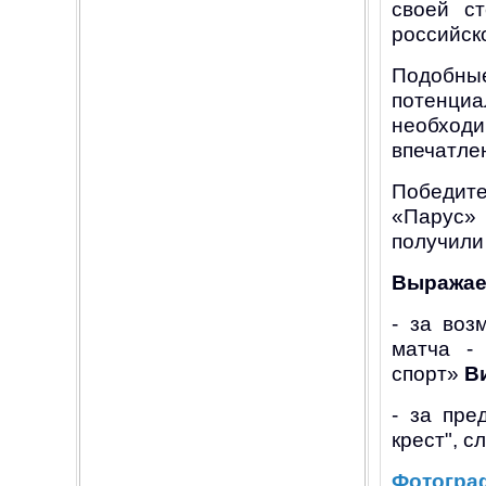
своей с
российско
Подобны
потенци
необходи
впечатле
Победит
«Парус»
получили
Выражае
- за воз
матча -
спорт»
В
- за пре
крест", с
Фотогра