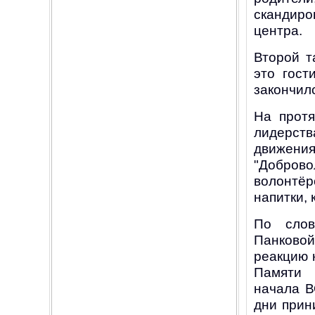
скандир
центра.
Второй т
это гост
закончилс
На протя
лидерст
движени
"Доброво
волонтёр
напитки,
По слов
Панковой
реакцию 
Памяти 
начала В
дни прин