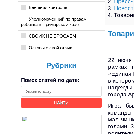
Пресс-
Внешний контроль
Новост
Товари
Уполномоченный по правам
ребенка в Приморском крае
Товар
СВОИХ НЕ БРОСАЕМ
Оставьте свой отзыв
22 июня
Рубрики
рамках 
«Единая 
Поиск статей по дате:
в которо
надежды"
города А
НАЙТИ
Игра бы
команды 
мальчишк
голами. 
родители