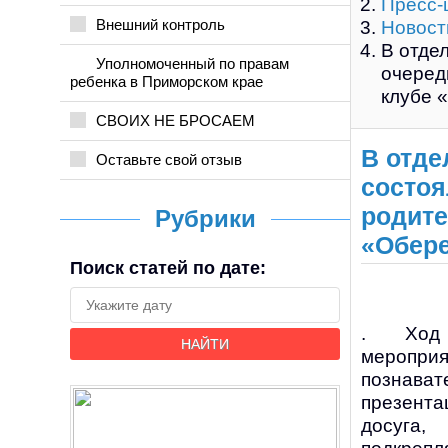
Пресс-
Внешний контроль
Новост
В отде
Уполномоченный по правам
очеред
ребенка в Приморском крае
клубе 
СВОИХ НЕ БРОСАЕМ
В отде
Оставьте свой отзыв
состоя
родите
Рубрики
«Обере
Поиск статей по дате:
. Ход 
НАЙТИ
мероприя
познават
презен
досуг