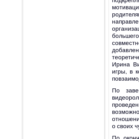
подкрепл
мотиваци
родителя
напра
организ
больш
совмест
доба
теорети
Ирина Ви
игры, в 
повзаимо
По заве
видеорол
проведе
возможно
отношению
о своих ч
По оконч